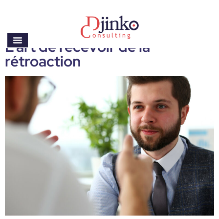
Auteur/autrice :
Karim
Djinko
L’art de recevoir de la
rétroaction